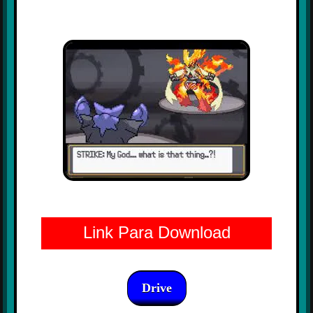
Link Para Download
Drive