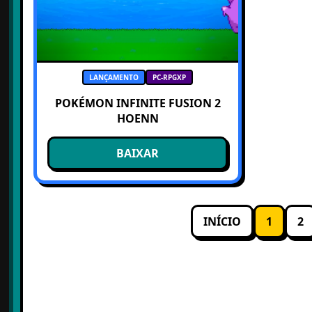
LANÇAMENTO
PC-RPGXP
POKÉMON INFINITE FUSION 2
HOENN
BAIXAR
INÍCIO
1
2