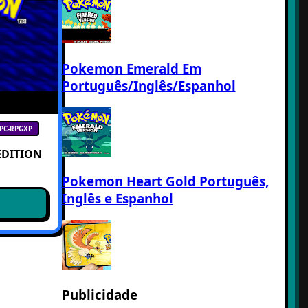
Pokemon Emerald Em
Português/Inglês/Espanhol
PC-RPGXP
EDITION
Pokemon Heart Gold Português,
Inglês e Espanhol
Publicidade