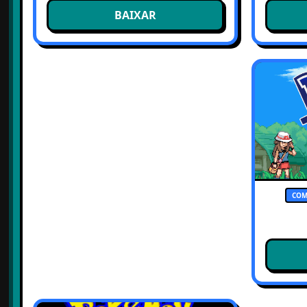
BAIXAR
COM