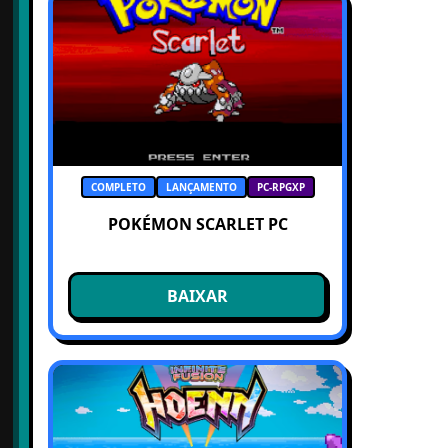
COMPLETO
LANÇAMENTO
PC-RPGXP
POKÉMON SCARLET PC
BAIXAR