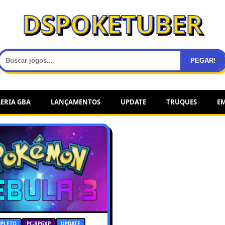
DSPOKETUBER
PEGAR!
ERIA GBA
LANÇAMENTOS
UPDATE
TRUQUES
E
PLETO
PC-RPGXP
UPDATE