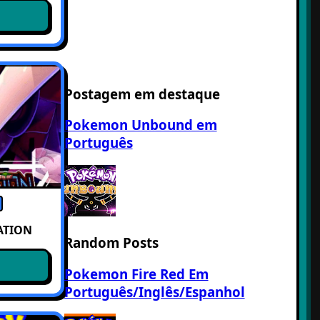
Postagem em destaque
Pokemon Unbound em
Português
ATION
Random Posts
Pokemon Fire Red Em
Português/Inglês/Espanhol