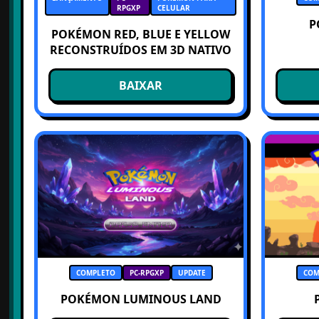
RPGXP
CELULAR
P
POKÉMON RED, BLUE E YELLOW
RECONSTRUÍDOS EM 3D NATIVO
BAIXAR
COMPLETO
PC-RPGXP
UPDATE
COM
POKÉMON LUMINOUS LAND