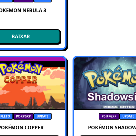
OKEMON NEBULA 3
BAIXAR
PLETO
PC-RPGXP
UPDATE
PC-RPGXP
UPDATE
POKÉMON COPPER
POKÉMON SHADOW