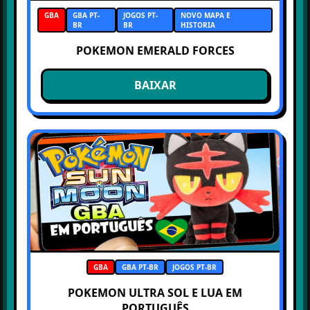
GBA
GBA PT-
JOGOS PT-
NOVO MAPA E
BR
BR
HISTORIA
POKEMON EMERALD FORCES
BAIXAR
GBA
GBA PT-BR
JOGOS PT-BR
POKEMON ULTRA SOL E LUA EM
PORTUGUÊS