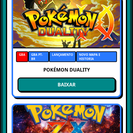
GBA
GBA PT-
LANÇAMENTO
NOVO MAPA E
BR
HISTORIA
POKÉMON DUALITY
BAIXAR