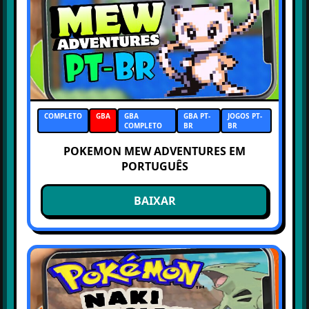
COMPLETO
GBA
GBA
GBA PT-
JOGOS PT-
COMPLETO
BR
BR
POKEMON MEW ADVENTURES EM
PORTUGUÊS
BAIXAR