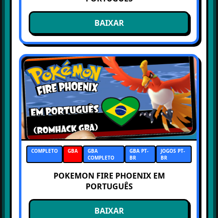
BAIXAR
COMPLETO
GBA
GBA
GBA PT-
JOGOS PT-
COMPLETO
BR
BR
POKEMON FIRE PHOENIX EM
PORTUGUÊS
BAIXAR