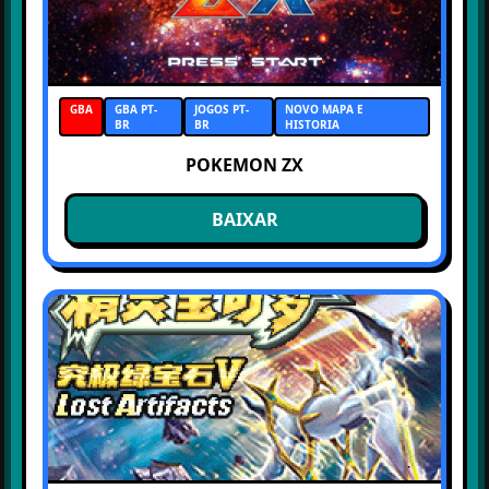
GBA
GBA PT-
JOGOS PT-
NOVO MAPA E
BR
BR
HISTORIA
POKEMON ZX
BAIXAR