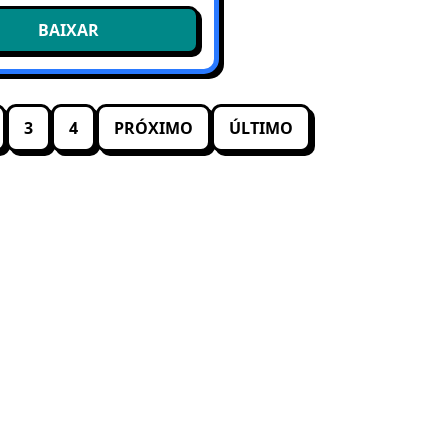
BAIXAR
3
4
PRÓXIMO
ÚLTIMO