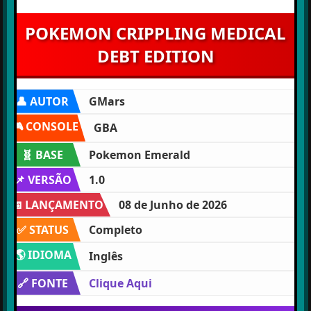
POKEMON CRIPPLING MEDICAL
DEBT EDITION
👤 AUTOR
GMars
🎮 CONSOLE
GBA
🧬 BASE
Pokemon Emerald
📌 VERSÃO
1.0
📅 LANÇAMENTO
08 de Junho de 2026
✅ STATUS
Completo
🌎 IDIOMA
Inglês
🔗 FONTE
Clique Aqui