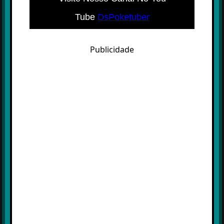
Tube
DsPoketuber
Publicidade